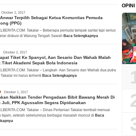
OPINI
acwank
Oktober 2, 2017
l Anwar Terpilih Sebagai Ketua Komunitas Pemuda
song (PPG)
BERITA.COM. Takalar – Beberapa pemuda tampak santai tapi serius
lar diskusi di Warung Tengah Sawah
Baca Selengkapnya
acwank
Oktober 2, 2017
apat Tiket Ke Spanyol, Aan Sesario Dan Wahab Malah
 Tiket Akademi Sepak Bola Indonesia
BERITA.COM. Takalar – Langkah Aan Sesario dan Wahab dua putra
 Takalar ini harus terhenti
Baca Selengkapnya
M
acwank
Oktober 1, 2017
kan Naikkan Tender Pengadaan Bibit Bawang Merah Di
 Juli, PPK Agussalim Segera Dipidanakan
BERITA.COM. Takalar – Dinas Pertanian Takalar kembali menuai
n tajam, setelah sebelumnya berbagai masalah muncul di
Baca
gkapnya