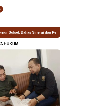
n
 Bahas Sinergi dan Persiapan Remisi HUT Ke-81 RI
UNIME
TA HUKUM