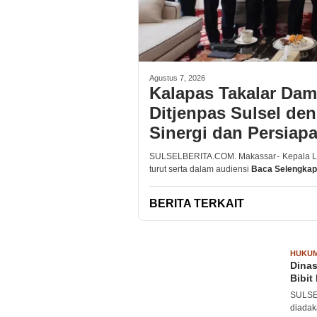
Agustus 7, 2026
Kalapas Takalar Dam
Ditjenpas Sulsel de
Sinergi dan Persiap
SULSELBERITA.COM. Makassar - Kepala Le
turut serta dalam audiensi
Baca Selengka
BERITA TERKAIT
SULSEL
HUKU
BERITA
Dinas
Bibi
SULSEL
diadak