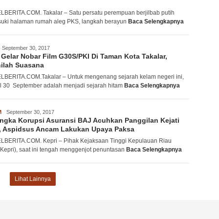
BERITA.COM. Takalar – Satu persatu perempuan berjilbab putih
ki halaman rumah aleg PKS, langkah berayun
Baca Selengkapnya
acwank
September 30, 2017
Gelar Nobar Film G30S/PKI Di Taman Kota Takalar,
ilah Suasana
BERITA.COM.Takalar – Untuk mengenang sejarah kelam negeri ini,
l 30 September adalah menjadi sejarah hitam
Baca Selengkapnya
M
acwank
September 30, 2017
ngka Korupsi Asuransi BAJ Acuhkan Panggilan Kejati
i, Aspidsus Ancam Lakukan Upaya Paksa
BERITA.COM. Kepri – Pihak Kejaksaan Tinggi Kepulauan Riau
i Kepri), saat ini tengah menggenjot penuntasan
Baca Selengkapnya
Lihat Lainnya