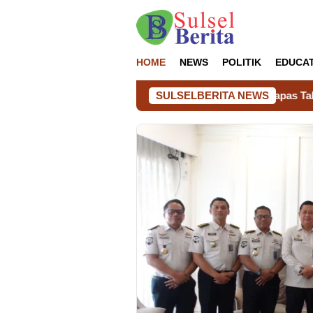
Loncat
ke
konten
HOME
NEWS
POLITIK
EDUCA
SULSELBERITA NEWS
Kalapas Takalar Damping