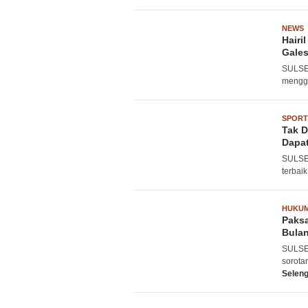
NEWS
Hairi
Gale
SULSEL
mengge
SPORT
Tak D
Dapat
SULSEL
terbaik
HUKU
Paksa
Bulan
SULSEL
sorota
Selen