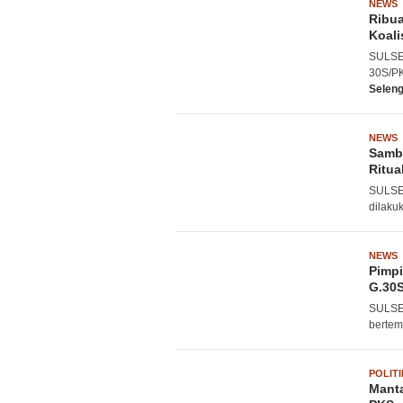
NEWS
Ribua
Koali
SULSEL
30S/PK
Selen
NEWS
Samb
Ritua
SULSEL
dilaku
NEWS
Pimp
G.30S
SULSEL
bertem
POLITI
Manta