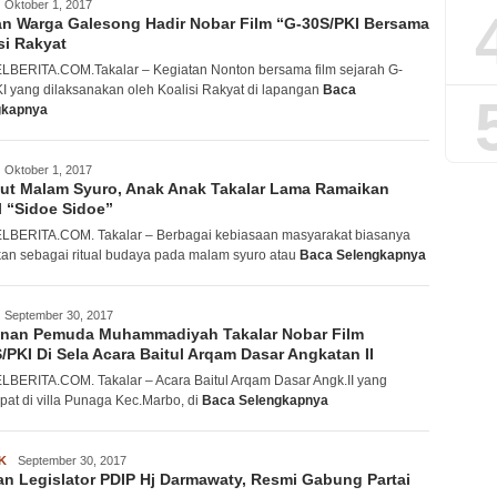
acwank
Oktober 1, 2017
n Warga Galesong Hadir Nobar Film “G-30S/PKI Bersama
si Rakyat
BERITA.COM.Takalar – Kegiatan Nonton bersama film sejarah G-
I yang dilaksanakan oleh Koalisi Rakyat di lapangan
Baca
gkapnya
acwank
Oktober 1, 2017
ut Malam Syuro, Anak Anak Takalar Lama Ramaikan
l “Sidoe Sidoe”
BERITA.COM. Takalar – Berbagai kebiasaan masyarakat biasanya
kan sebagai ritual budaya pada malam syuro atau
Baca Selengkapnya
acwank
September 30, 2017
inan Pemuda Muhammadiyah Takalar Nobar Film
/PKI Di Sela Acara Baitul Arqam Dasar Angkatan II
BERITA.COM. Takalar – Acara Baitul Arqam Dasar Angk.II yang
pat di villa Punaga Kec.Marbo, di
Baca Selengkapnya
K
acwank
September 30, 2017
n Legislator PDIP Hj Darmawaty, Resmi Gabung Partai