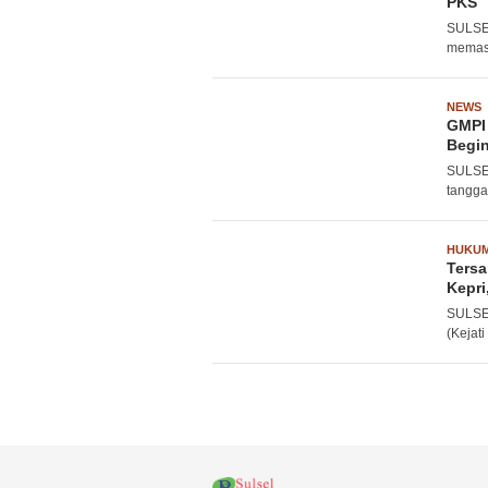
PKS
SULSEL
memasu
NEWS
GMPI 
Begin
SULSEL
tangga
HUKU
Tersa
Kepr
SULSEL
(Kejat