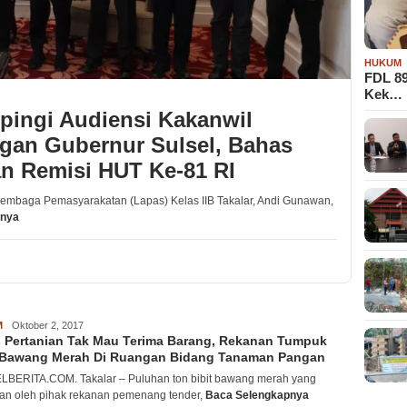
HUKUM
FDL 8
Kek…
pingi Audiensi Kakanwil
ngan Gubernur Sulsel, Bahas
an Remisi HUT Ke-81 RI
mbaga Pemasyarakatan (Lapas) Kelas IIB Takalar, Andi Gunawan,
pnya
M
acwank
Oktober 2, 2017
 Pertanian Tak Mau Terima Barang, Rekanan Tumpuk
t Bawang Merah Di Ruangan Bidang Tanaman Pangan
BERITA.COM. Takalar – Puluhan ton bibit bawang merah yang
an oleh pihak rekanan pemenang tender,
Baca Selengkapnya