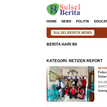
Loncat
ke
konten
HOME
NEWS
POLITIK
EDUCA
SULSELBERITA NEWS
BERITA HARI INI
KATEGORI:
NETIZEN REPORT
NETIZ
Foku
Gelar
SULSEL
(KKNT)
Selen