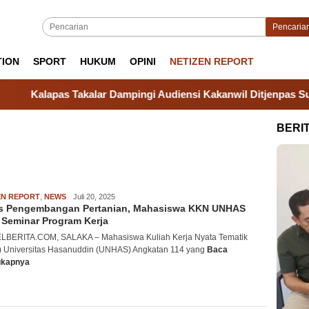
Pencaria
TION
SPORT
HUKUM
OPINI
NETIZEN REPORT
Kalapas Takalar Dampingi Audiensi Kakanwil Ditjenpas Sulsel 
BERI
EN REPORT
,
NEWS
admin
Juli 20, 2025
s Pengembangan Pertanian, Mahasiswa KKN UNHAS
 Seminar Program Kerja
BERITA.COM, SALAKA – Mahasiswa Kuliah Kerja Nyata Tematik
 Universitas Hasanuddin (UNHAS) Angkatan 114 yang
Baca
gkapnya