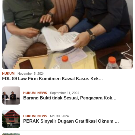
HUKUM
November 5, 2024
FDL 89 Law Firm Komitmen Kawal Kasus Kek…
HUKUM
,
NEWS
September 11, 2024
Barang Bukti tidak Sesuai, Pengacara Kok…
HUKUM
,
NEWS
Mei 30, 2024
PERAK Sinyalir Dugaan Gratifikasi Oknum …