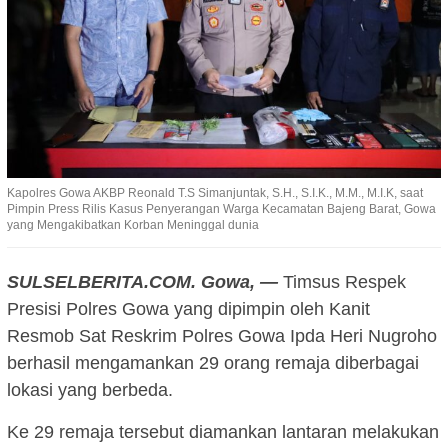
Kapolres Gowa AKBP Reonald T.S Simanjuntak, S.H., S.I.K., M.M., M.I.K, saat
Pimpin Press Rilis Kasus Penyerangan Warga Kecamatan Bajeng Barat, Gowa
yang Mengakibatkan Korban Meninggal dunia
SULSELBERITA.COM. Gowa, —
Timsus Respek
Presisi Polres Gowa yang dipimpin oleh Kanit
Resmob Sat Reskrim Polres Gowa Ipda Heri Nugroho
berhasil mengamankan 29 orang remaja diberbagai
lokasi yang berbeda.
Ke 29 remaja tersebut diamankan lantaran melakukan