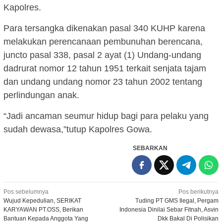
Kapolres.
Para tersangka dikenakan pasal 340 KUHP karena
melakukan perencanaan pembunuhan berencana,
juncto pasal 338, pasal 2 ayat (1) Undang-undang
dadrurat nomor 12 tahun 1951 terkait senjata tajam
dan undang undang nomor 23 tahun 2002 tentang
perlindungan anak.
“Jadi ancaman seumur hidup bagi para pelaku yang
sudah dewasa,”tutup Kapolres Gowa.
SEBARKAN
Navigasi
Pos sebelumnya
Pos berikutnya
Wujud Kepedulian, SERIKAT
Tuding PT GMS Ilegal, Pergam
pos
KARYAWAN PT.OSS, Berikan
Indonesia Dinilai Sebar Fitnah, Asvin
Bantuan Kepada Anggota Yang
Dkk Bakal Di Polisikan