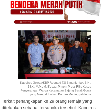
Kapolres Gowa AKBP Reonald T.S Simanjuntak, S.H.,
S.I.K., M.M., M.I.K, saat Pimpin Press Rilis Kasus
Penyerangan Warga Kecamatan Bajeng Barat, Gowa
yang Mengakibatkan Korban Meninggal dunia
Terkait penangkapan ke 29 orang remaja yang
ditetapkan sebagai tersangka tersebut, Kapolres