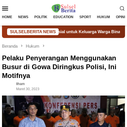
Loncat
Menu
ke
konten
Mobile
HOME
NEWS
POLITIK
EDUCATION
SPORT
HUKUM
OPINI
i Bantuan Sosial untuk Keluarga Warga Binaan
SULSELBERITA NEWS
Donor Da
Beranda
Hukum
Pelaku Penyerangan Menggunakan
Busur di Gowa Diringkus Polisi, Ini
Motifnya
Ilham
Maret 30, 2023