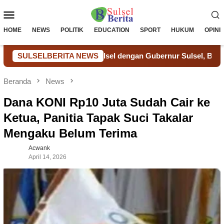
Loncat
Menu
ke
konten
Mobile
HOME
NEWS
POLITIK
EDUCATION
SPORT
HUKUM
OPINI
l Ditjenpas Sulsel dengan Gubernur Sulsel, Bahas Sinergi dan
SULSELBERITA NEWS
Beranda
News
Dana KONI Rp10 Juta Sudah Cair ke
Ketua, Panitia Tapak Suci Takalar
Mengaku Belum Terima
Acwank
April 14, 2026