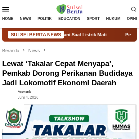
Loncat
Menu
ke
konten
Mobile
HOME
NEWS
POLITIK
EDUCATION
SPORT
HUKUM
OPINI
Tetap Melayani Saat Listrik Mati
SULSELBERITA NEWS
Pengadaan Sistem Tena
Beranda
News
Lewat ‘Takalar Cepat Menyapa’,
Pemkab Dorong Perikanan Budidaya
Jadi Lokomotif Ekonomi Daerah
Acwank
Juni 4, 2026