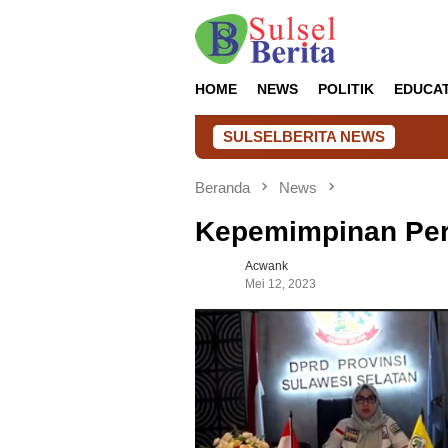
Loncat
ke
konten
HOME
NEWS
POLITIK
EDUCA
SULSELBERITA NEWS
Tata Kelola Tran
Beranda
News
Kepemimpinan Per
Acwank
Mei 12, 2023