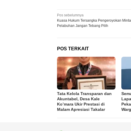
Navigasi
Pos sebelumnya
Kuasa Hukum Tersangka Pengeroyokan Minta
pos
Pelabuhan Jangan Tebang Pilih
POS TERKAIT
Tata Kelola Transparan dan
Sema
Akuntabel, Desa Kale
Lapa
Ko’mara Ukir Prestasi di
Peka
Malam Apresiasi Takalar
Warg