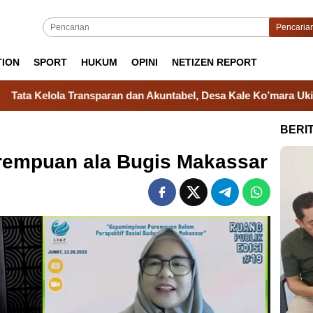
Pencaria
TION
SPORT
HUKUM
OPINI
NETIZEN REPORT
sparan dan Akuntabel, Desa Kale Ko’mara Ukir Prestasi di Malam
BERI
empuan ala Bugis Makassar