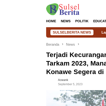
Loncat
ke
konten
HOME
NEWS
POLITIK
EDUCA
Lapas Takalar Hadirkan Kepedul
SULSELBERITA NEWS
Beranda
News
Terjadi Kecuranga
Tarkam 2023, Mana
Konawe Segera di 
Acwank
September 5, 2023