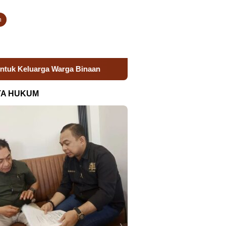
n
Donor Darah Semarak HUT RI, Lapas Takalar Hadirkan Ak
TA HUKUM