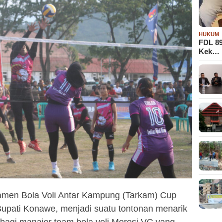
HUKUM
FDL 8
Kek…
amen Bola Voli Antar Kampung (Tarkam) Cup
Bupati Konawe, menjadi suatu tontonan menarik
bagi manajer team bola voli Morosi VC yang