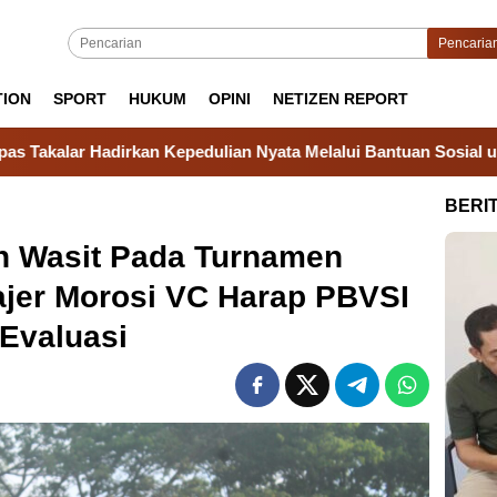
Pencaria
TION
SPORT
HUKUM
OPINI
NETIZEN REPORT
ian Nyata Melalui Bantuan Sosial untuk Keluarga Warga Binaan
BERI
n Wasit Pada Turnamen
jer Morosi VC Harap PBVSI
Evaluasi