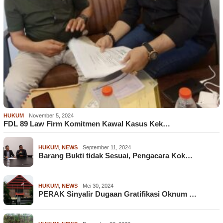
HUKUM
November 5, 2024
FDL 89 Law Firm Komitmen Kawal Kasus Kek…
HUKUM
,
NEWS
September 11, 2024
Barang Bukti tidak Sesuai, Pengacara Kok…
HUKUM
,
NEWS
Mei 30, 2024
PERAK Sinyalir Dugaan Gratifikasi Oknum …