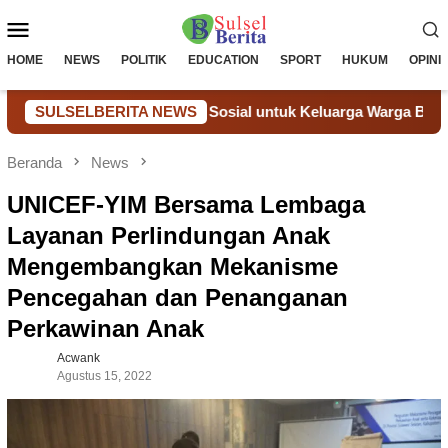
Loncat
Menu
ke
konten
Mobile
HOME
NEWS
POLITIK
EDUCATION
SPORT
HUKUM
OPINI
Melalui Bantuan Sosial untuk Keluarga Warga Binaan
SULSELBERITA NEWS
Don
Beranda
News
UNICEF-YIM Bersama Lembaga
Layanan Perlindungan Anak
Mengembangkan Mekanisme
Pencegahan dan Penanganan
Perkawinan Anak
Acwank
Agustus 15, 2022