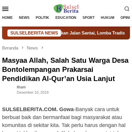
Loncat
Menu
ke
konten
Mobile
HOME
NEWS
POLITIK
EDUCATION
SPORT
HUKUM
OPINI
 Takalar Meriahkan Jalan Santai, Lomba Tradisional dan Aksi So
SULSELBERITA NEWS
Beranda
News
Masyaa Allah, Salah Satu Warga Desa
Bontolempangan Prakarsai
Pendidikan Al-Qur’an Usia Lanjut
Ilham
Desember 10, 2019
SULSELBERITA.COM. Gowa
-Banyak cara untuk
berbuat baik dan bermanfaat bagi masyarakat atau
komunitas di sekitar kita. Tak perlu harus dengan hal