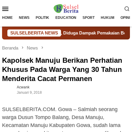
Loncat
Menu
ke
konten
Mobile
HOME
NEWS
POLITIK
EDUCATION
SPORT
HUKUM
OPINI
ar Terancam Langka, Diduga Dampak Pemakaian Berlebihan Tamb
SULSELBERITA NEWS
Beranda
News
Kapolsek Manuju Berikan Perhatian
Khusus Pada Warga Yang 30 Tahun
Menderita Cacat Permanen
Acwank
Januari 9, 2018
SULSELBERITA.COM. Gowa – Salmiah seorang
warga Dusun Tompo Balang, Desa Manuju,
Kecamatan Manuju Kabupaten Gowa, sudah lama