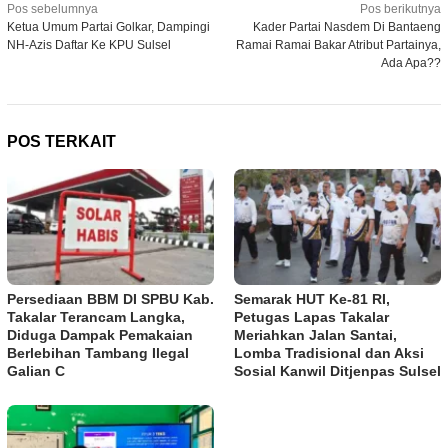
Navigasi
Pos sebelumnya
Pos berikutnya
Ketua Umum Partai Golkar, Dampingi
Kader Partai Nasdem Di Bantaeng
pos
NH-Azis Daftar Ke KPU Sulsel
Ramai Ramai Bakar Atribut Partainya,
Ada Apa??
POS TERKAIT
Persediaan BBM DI SPBU Kab.
Semarak HUT Ke-81 RI,
Takalar Terancam Langka,
Petugas Lapas Takalar
Diduga Dampak Pemakaian
Meriahkan Jalan Santai,
Berlebihan Tambang Ilegal
Lomba Tradisional dan Aksi
Galian C
Sosial Kanwil Ditjenpas Sulsel