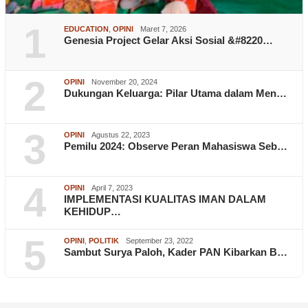
1
EDUCATION
,
OPINI
Maret 7, 2026
Genesia Project Gelar Aksi Sosial &#8220…
2
OPINI
November 20, 2024
Dukungan Keluarga: Pilar Utama dalam Men…
3
OPINI
Agustus 22, 2023
Pemilu 2024: Observe Peran Mahasiswa Seb…
4
OPINI
April 7, 2023
IMPLEMENTASI KUALITAS IMAN DALAM
KEHIDUP…
5
OPINI
,
POLITIK
September 23, 2022
Sambut Surya Paloh, Kader PAN Kibarkan B…