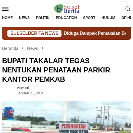
Loncat
Menu
ke
konten
Mobile
HOME
NEWS
POLITIK
EDUCATION
SPORT
HUKUM
OPINI
erancam Langka, Diduga Dampak Pemakaian Berlebihan Tambang
SULSELBERITA NEWS
Beranda
News
BUPATI TAKALAR TEGAS
NENTUKAN PENATAAN PARKIR
KANTOR PEMKAB
Acwank
Januari 21, 2026