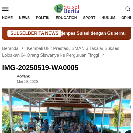
Loncat
Menu
ke
konten
Mobile
HOME
NEWS
POLITIK
EDUCATION
SPORT
HUKUM
OPINI
Audiensi Kakanwil Ditjenpas Sulsel dengan Gubernur Sulsel, Ba
SULSELBERITA NEWS
Beranda
Kembali Ukir Prestasi, SMAN 3 Takalar Sukses
Loloskan 64 Orang Siswanya ke Perguruan Tinggi
IMG-20250519-WA0005
Acwank
Mei 19, 2025