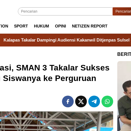
Pencaria
TION
SPORT
HUKUM
OPINI
NETIZEN REPORT
pingi Audiensi Kakanwil Ditjenpas Sulsel dengan Gubernur Sul
BERI
tasi, SMAN 3 Takalar Sukses
g Siswanya ke Perguruan