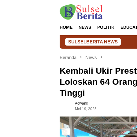
Loncat
ke
konten
HOME
NEWS
POLITIK
EDUCA
SULSELBERITA NEWS
Kalapas Takalar Dam
Beranda
News
Kembali Ukir Pres
Loloskan 64 Oran
Tinggi
Acwank
Mei 19, 2025