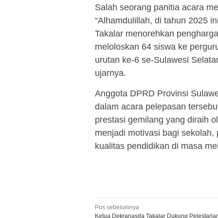
Salah seorang panitia acara me
“Alhamdulillah, di tahun 2025 
Takalar menorehkan penghargaa
meloloskan 64 siswa ke perguru
urutan ke-6 se-Sulawesi Selata
ujarnya.
Anggota DPRD Provinsi Sulawesi
dalam acara pelepasan tersebut
prestasi gemilang yang diraih o
menjadi motivasi bagi sekolah,
kualitas pendidikan di masa m
Navigasi
Pos sebelumnya
Ketua Dekranasda Takalar Dukung Pelestaria