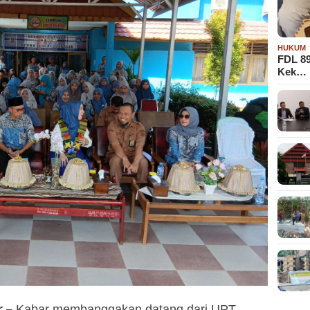
HUKUM
FDL 8
Kek…
r –
Kabar membanggakan datang dari UPT