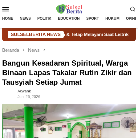
Loncat
Menu
ke
konten
Mobile
HOME
NEWS
POLITIK
EDUCATION
SPORT
HUKUM
OPINI
as Hemat Biaya & Tetap Melayani Saat Listrik Mati
SULSELBERITA NEWS
Peng
Beranda
News
Bangun Kesadaran Spiritual, Warga
Binaan Lapas Takalar Rutin Zikir dan
Tausyiah Setiap Jumat
Acwank
Juni 26, 2026