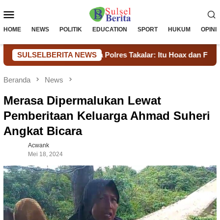
Loncat
Menu
ke
konten
Mobile
HOME
NEWS
POLITIK
EDUCATION
SPORT
HUKUM
OPINI
sat Narkoba Polres Takalar: Itu Hoax dan Fitnah, Langkah Huk
SULSELBERITA NEWS
Beranda
News
Merasa Dipermalukan Lewat
Pemberitaan Keluarga Ahmad Suheri
Angkat Bicara
Acwank
Mei 18, 2024