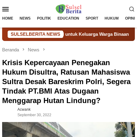
Loncat
Menu
ke
konten
Mobile
HOME
NEWS
POLITIK
EDUCATION
SPORT
HUKUM
OPINI
i Bantuan Sosial untuk Keluarga Warga Binaan
SULSELBERITA NEWS
Donor Dar
Beranda
News
Krisis Kepercayaan Penegakan
Hukum Disultra, Ratusan Mahasiswa
Sultra Desak Bareskrim Polri, Segera
Tindak PT.BMI Atas Dugaan
Menggarap Hutan Lindung?
Acwank
September 30, 2022