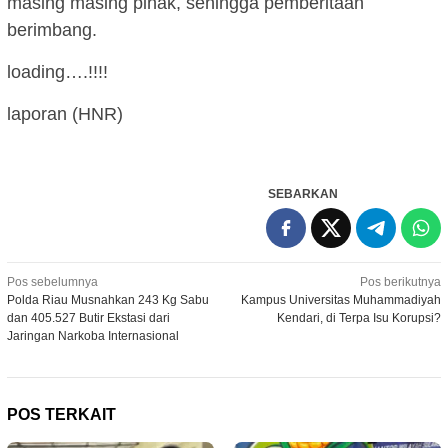
masing masing pihak, sehingga pemberitaan
berimbang.
loading….!!!!
laporan (HNR)
SEBARKAN
Navigasi
Pos sebelumnya
Pos berikutnya
Polda Riau Musnahkan 243 Kg Sabu
Kampus Universitas Muhammadiyah
pos
dan 405.527 Butir Ekstasi dari
Kendari, di Terpa Isu Korupsi?
Jaringan Narkoba Internasional
POS TERKAIT