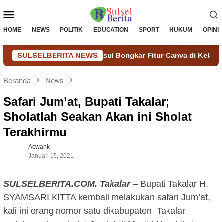
Loncat
Menu
ke
konten
Mobile
HOME
NEWS
POLITIK
EDUCATION
SPORT
HUKUM
OPINI
 Muhammad Nur Rasul Bongkar Fitur Canva di Kelas Eksklusif S
SULSELBERITA NEWS
Beranda
News
Safari Jum’at, Bupati Takalar;
Sholatlah Seakan Akan ini Sholat
Terakhirmu
Acwank
Januari 15, 2021
SULSELBERITA.COM. Takalar
– Bupati Takalar H.
SYAMSARI KITTA kembali melakukan safari Jum’at,
kali ini orang nomor satu dikabupaten Takalar