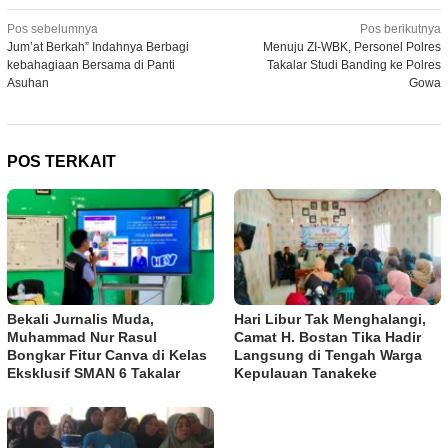
Navigasi
Pos sebelumnya
Pos berikutnya
Jum’at Berkah” Indahnya Berbagi
Menuju ZI-WBK, Personel Polres
pos
kebahagiaan Bersama di Panti
Takalar Studi Banding ke Polres
Asuhan
Gowa
POS TERKAIT
Bekali Jurnalis Muda,
Hari Libur Tak Menghalangi,
Muhammad Nur Rasul
Camat H. Bostan Tika Hadir
Bongkar Fitur Canva di Kelas
Langsung di Tengah Warga
Eksklusif SMAN 6 Takalar
Kepulauan Tanakeke