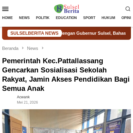
Loncat
Menu
ke
konten
Mobile
HOME
NEWS
POLITIK
EDUCATION
SPORT
HUKUM
OPINI
 Ditjenpas Sulsel dengan Gubernur Sulsel, Bahas Sinergi dan P
SULSELBERITA NEWS
Beranda
News
Pemerintah Kec.Pattallassang
Gencarkan Sosialisasi Sekolah
Rakyat, Jamin Akses Pendidikan Bagi
Semua Anak
Acwank
Mei 21, 2026