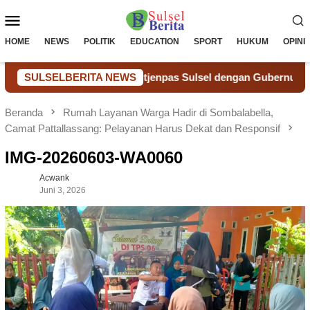
Loncat
Menu
ke
konten
Mobile
HOME
NEWS
POLITIK
EDUCATION
SPORT
HUKUM
OPINI
 Audiensi Kakanwil Ditjenpas Sulsel dengan Gubernur Sulsel, B
SULSELBERITA NEWS
Beranda
Rumah Layanan Warga Hadir di Sombalabella,
Camat Pattallassang: Pelayanan Harus Dekat dan Responsif
IMG-20260603-WA0060
Acwank
Juni 3, 2026