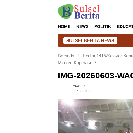
Loncat
ke
konten
HOME
NEWS
POLITIK
EDUCA
SULSELBERITA NEWS
Beranda
Kodim 1415/Selayar Kebu
Menteri Koperasi
IMG-20260603-WA
Acwank
Juni 3, 2026