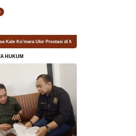
n
mara Ukir Prestasi di Malam Apresiasi Takalar
Semarakk
TA HUKUM