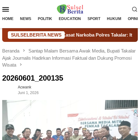
Loncat
Menu
ke
konten
Mobile
HOME
NEWS
POLITIK
EDUCATION
SPORT
HUKUM
OPINI
gkap Lepas Narkoba, Kasat Narkoba Polres Takalar: Itu Hoax 
SULSELBERITA NEWS
Beranda
Santap Malam Bersama Awak Media, Bupati Takalar
Ajak Journalis Hadirkan Informasi Faktual dan Dukung Promosi
Wisata
20260601_200135
Acwank
Juni 1, 2026