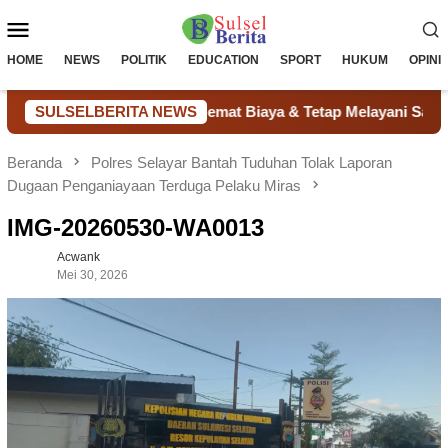
Loncat
Menu
ke
konten
Mobile
HOME
NEWS
POLITIK
EDUCATION
SPORT
HUKUM
OPINI
m Bantu Puskesmas Hemat Biaya & Tetap Melayani Saat Listrik 
SULSELBERITA NEWS
Beranda
Polres Selayar Bantah Tuduhan Tolak Laporan
Dugaan Penganiayaan Terduga Pelaku Miras
IMG-20260530-WA0013
Acwank
Mei 30, 2026