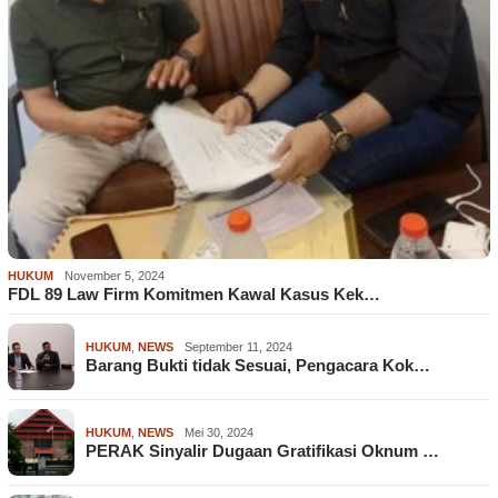
HUKUM
November 5, 2024
FDL 89 Law Firm Komitmen Kawal Kasus Kek…
HUKUM
,
NEWS
September 11, 2024
Barang Bukti tidak Sesuai, Pengacara Kok…
HUKUM
,
NEWS
Mei 30, 2024
PERAK Sinyalir Dugaan Gratifikasi Oknum …