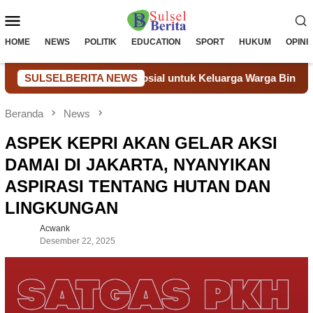
Loncat
Menu
ke
konten
Mobile
HOME
NEWS
POLITIK
EDUCATION
SPORT
HUKUM
OPINI
alui Bantuan Sosial untuk Keluarga Warga Binaan
SULSELBERITA NEWS
Donor
Beranda
News
ASPEK KEPRI AKAN GELAR AKSI
DAMAI DI JAKARTA, NYANYIKAN
ASPIRASI TENTANG HUTAN DAN
LINGKUNGAN
Acwank
Desember 22, 2025