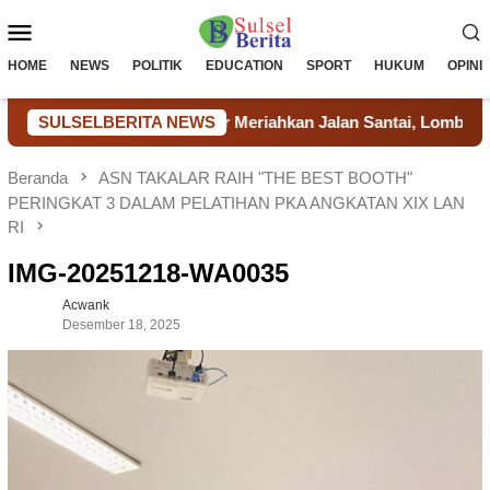
Loncat
Menu
ke
konten
Mobile
HOME
NEWS
POLITIK
EDUCATION
SPORT
HUKUM
OPINI
tugas Lapas Takalar Meriahkan Jalan Santai, Lomba Tradisional 
SULSELBERITA NEWS
Beranda
ASN TAKALAR RAIH "THE BEST BOOTH"
PERINGKAT 3 DALAM PELATIHAN PKA ANGKATAN XIX LAN
RI
IMG-20251218-WA0035
Acwank
Desember 18, 2025