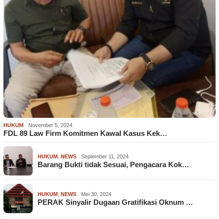
HUKUM
November 5, 2024
FDL 89 Law Firm Komitmen Kawal Kasus Kek…
HUKUM
,
NEWS
September 11, 2024
Barang Bukti tidak Sesuai, Pengacara Kok…
HUKUM
,
NEWS
Mei 30, 2024
PERAK Sinyalir Dugaan Gratifikasi Oknum …