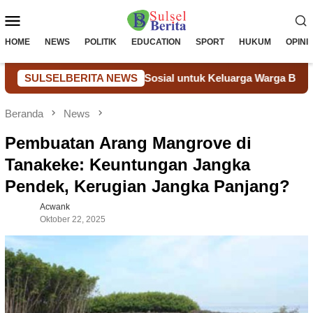
Loncat
Menu
ke
konten
Mobile
HOME
NEWS
POLITIK
EDUCATION
SPORT
HUKUM
OPINI
elalui Bantuan Sosial untuk Keluarga Warga Binaan
SULSELBERITA NEWS
Don
Beranda
News
Pembuatan Arang Mangrove di
Tanakeke: Keuntungan Jangka
Pendek, Kerugian Jangka Panjang?
Acwank
Oktober 22, 2025