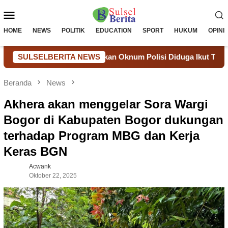
Loncat
Menu
ke
konten
Mobile
HOME
NEWS
POLITIK
EDUCATION
SPORT
HUKUM
OPINI
, LSM LIN Laporkan Oknum Polisi Diduga Ikut Terlibat ke Prop
SULSELBERITA NEWS
Beranda
News
Akhera akan menggelar Sora Wargi
Bogor di Kabupaten Bogor dukungan
terhadap Program MBG dan Kerja
Keras BGN
Acwank
Oktober 22, 2025