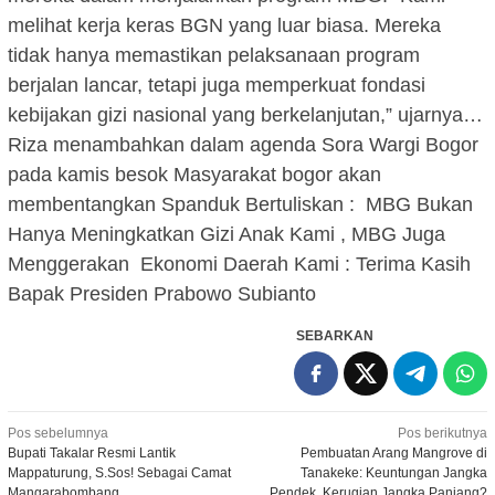
melihat kerja keras BGN yang luar biasa. Mereka
tidak hanya memastikan pelaksanaan program
berjalan lancar, tetapi juga memperkuat fondasi
kebijakan gizi nasional yang berkelanjutan,” ujarnya…
Riza menambahkan dalam agenda Sora Wargi Bogor
pada kamis besok Masyarakat bogor akan
membentangkan Spanduk Bertuliskan : MBG Bukan
Hanya Meningkatkan Gizi Anak Kami , MBG Juga
Menggerakan Ekonomi Daerah Kami : Terima Kasih
Bapak Presiden Prabowo Subianto
SEBARKAN
Navigasi
Pos sebelumnya
Pos berikutnya
Bupati Takalar Resmi Lantik
Pembuatan Arang Mangrove di
pos
Mappaturung, S.Sos! Sebagai Camat
Tanakeke: Keuntungan Jangka
Mangarabombang
Pendek, Kerugian Jangka Panjang?