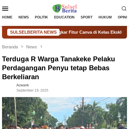
Loncat
Menu
ke
konten
Mobile
HOME
NEWS
POLITIK
EDUCATION
SPORT
HUKUM
OPINI
 Nur Rasul Bongkar Fitur Canva di Kelas Eksklusif SMAN 6 Tak
SULSELBERITA NEWS
Beranda
News
Terduga R Warga Tanakeke Pelaku
Perdagangan Penyu tetap Bebas
Berkeliaran
Acwank
September 19, 2025