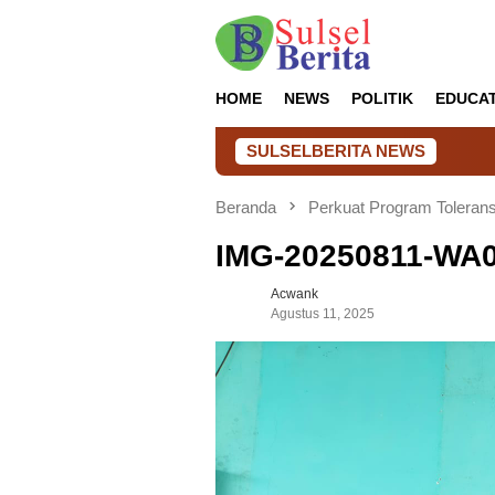
Loncat
ke
konten
HOME
NEWS
POLITIK
EDUCA
SULSELBERITA NEWS
Beranda
Perkuat Program Toleransi
IMG-20250811-WA
Acwank
Agustus 11, 2025