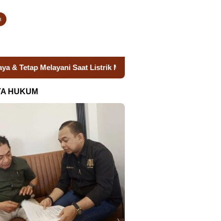
n
Melayani Saat Listrik Mati
Pengadaan Sistem Tenaga Sur
TA HUKUM