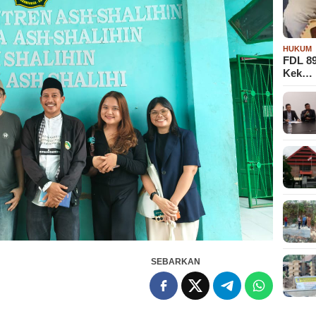
HUKUM
FDL 8
Kek…
SEBARKAN