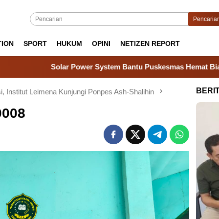
Pencaria
TION
SPORT
HUKUM
OPINI
NETIZEN REPORT
Solar Power System Bantu Puskesmas Hemat Biaya & Tetap 
BERI
, Institut Leimena Kunjungi Ponpes Ash-Shalihin
0008