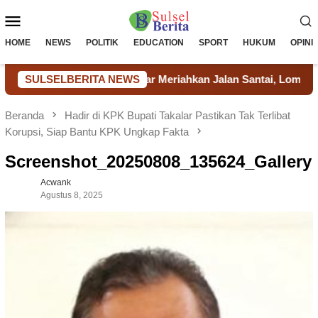
Loncat
Menu
ke
konten
Mobile
HOME
NEWS
POLITIK
EDUCATION
SPORT
HUKUM
OPINI
Petugas Lapas Takalar Meriahkan Jalan Santai, Lomba Tradisiona
SULSELBERITA NEWS
Beranda
Hadir di KPK Bupati Takalar Pastikan Tak Terlibat
Korupsi, Siap Bantu KPK Ungkap Fakta
Screenshot_20250808_135624_Gallery
Acwank
Agustus 8, 2025