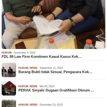
HUKUM
November 5, 2024
FDL 89 Law Firm Komitmen Kawal Kasus Kek…
HUKUM
,
NEWS
September 11, 2024
Barang Bukti tidak Sesuai, Pengacara Kok…
HUKUM
,
NEWS
Mei 30, 2024
PERAK Sinyalir Dugaan Gratifikasi Oknum …
HUKUM
,
NEWS
Desember 23, 2023