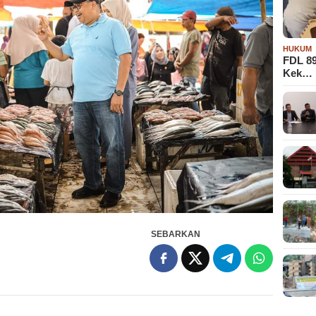
HUKUM
FDL 8
Kek…
SEBARKAN