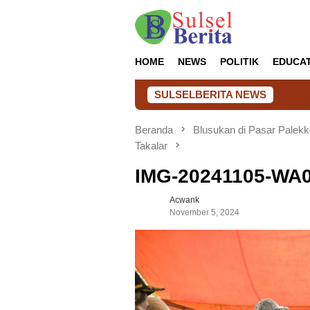
Loncat
ke
konten
HOME
NEWS
POLITIK
EDUCA
SULSELBERITA NEWS
Beranda
Blusukan di Pasar Pale
Takalar
IMG-20241105-WA
Acwank
November 5, 2024