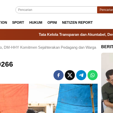
Pencaria
TION
SPORT
HUKUM
OPINI
NETIZEN REPORT
Tata Kelola Transparan dan Akuntabel, Desa Kale Ko
BERI
kko, DM-HHY Komitmen Sejahterakan Pedagang dan Warga
0266