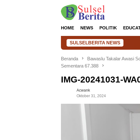
Loncat
ke
konten
HOME
NEWS
POLITIK
EDUCA
SULSELBERITA NEWS
Beranda
Bawaslu Takalar Awasi Sor
Sementara 67.388
IMG-20241031-WA
Acwank
Oktober 31, 2024