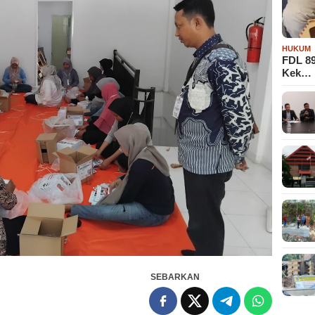
HUKUM
FDL 8
Kek…
SEBARKAN