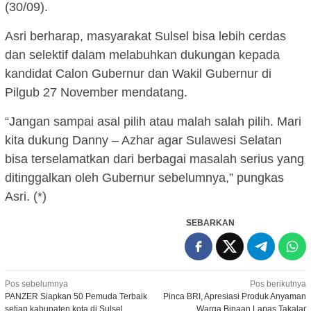
(30/09).
Asri berharap, masyarakat Sulsel bisa lebih cerdas
dan selektif dalam melabuhkan dukungan kepada
kandidat Calon Gubernur dan Wakil Gubernur di
Pilgub 27 November mendatang.
“Jangan sampai asal pilih atau malah salah pilih. Mari
kita dukung Danny – Azhar agar Sulawesi Selatan
bisa terselamatkan dari berbagai masalah serius yang
ditinggalkan oleh Gubernur sebelumnya,” pungkas
Asri. (*)
SEBARKAN
Navigasi
Pos sebelumnya
Pos berikutnya
PANZER Siapkan 50 Pemuda Terbaik
Pinca BRI, Apresiasi Produk Anyaman
pos
setiap kabupaten kota di Sulsel
Warga Binaan Lapas Takalar