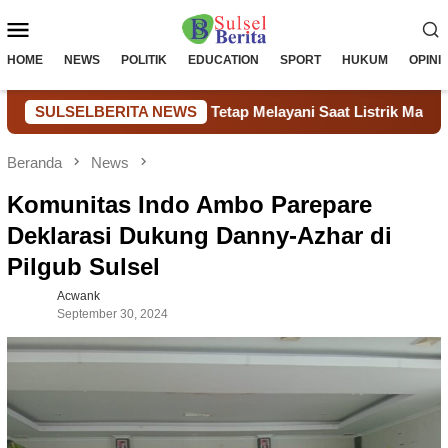
Loncat
Menu
ke
konten
Mobile
HOME
NEWS
POLITIK
EDUCATION
SPORT
HUKUM
OPINI
Hemat Biaya & Tetap Melayani Saat Listrik Mati
SULSELBERITA NEWS
Pengad
Beranda
News
Komunitas Indo Ambo Parepare
Deklarasi Dukung Danny-Azhar di
Pilgub Sulsel
Acwank
September 30, 2024