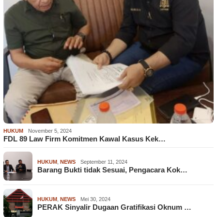
HUKUM
November 5, 2024
FDL 89 Law Firm Komitmen Kawal Kasus Kek…
HUKUM
,
NEWS
September 11, 2024
Barang Bukti tidak Sesuai, Pengacara Kok…
HUKUM
,
NEWS
Mei 30, 2024
PERAK Sinyalir Dugaan Gratifikasi Oknum …