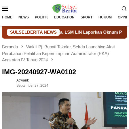
Loncat
Menu
ke
konten
Mobile
HOME
NEWS
POLITIK
EDUCATION
SPORT
HUKUM
OPINI
Tambang Ilegal Dibuka, LSM LIN Laporkan Oknum Polisi Diduga
SULSELBERITA NEWS
Beranda
Wakili Pj. Bupati Takalar, Sekda Launching Aksi
Perubahan Pelatihan Kepemimpinan Administrator (PKA)
Angkatan IV Tahun 2024
IMG-20240927-WA0102
Acwank
September 27, 2024