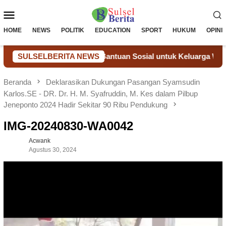
Loncat
Menu
ke
konten
Mobile
HOME
NEWS
POLITIK
EDUCATION
SPORT
HUKUM
OPINI
ulian Nyata Melalui Bantuan Sosial untuk Keluarga Warga Bina
SULSELBERITA NEWS
Beranda
Deklarasikan Dukungan Pasangan Syamsudin
Karlos.SE - DR. Dr. H. M. Syafruddin, M. Kes dalam Pilbup
Jeneponto 2024 Hadir Sekitar 90 Ribu Pendukung
IMG-20240830-WA0042
Acwank
Agustus 30, 2024