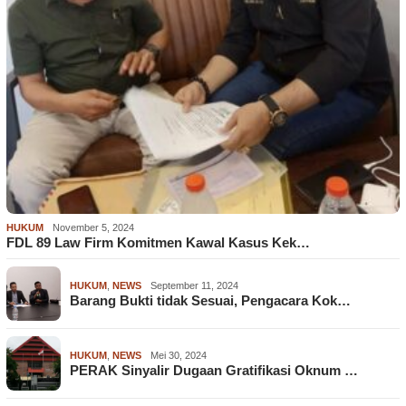
HUKUM
November 5, 2024
FDL 89 Law Firm Komitmen Kawal Kasus Kek…
HUKUM
,
NEWS
September 11, 2024
Barang Bukti tidak Sesuai, Pengacara Kok…
HUKUM
,
NEWS
Mei 30, 2024
PERAK Sinyalir Dugaan Gratifikasi Oknum …