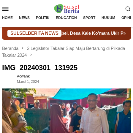
Loncat
Menu
ke
konten
Mobile
HOME
NEWS
POLITIK
EDUCATION
SPORT
HUKUM
OPINI
 Transparan dan Akuntabel, Desa Kale Ko’mara Ukir Prestasi di M
SULSELBERITA NEWS
Beranda
2 Legislator Takalar Siap Maju Bertarung di Pilkada
Takalar 2024
IMG_20240301_131925
Acwank
Maret 1, 2024