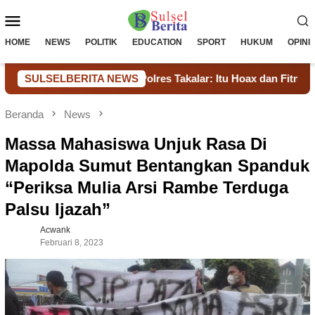
Loncat
Menu
ke
konten
Mobile
HOME
NEWS
POLITIK
EDUCATION
SPORT
HUKUM
OPINI
at Narkoba Polres Takalar: Itu Hoax dan Fitnah, Langkah Huk
SULSELBERITA NEWS
Beranda
News
Massa Mahasiswa Unjuk Rasa Di
Mapolda Sumut Bentangkan Spanduk
“Periksa Mulia Arsi Rambe Terduga
Palsu Ijazah”
Acwank
Februari 8, 2023