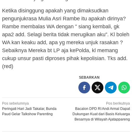
Ketika disinggung apakah yang dimaksudkan
pengunjukrasa Mulia Asri Rambe itu apakah dirinya?
Rambe membalas WA dengan ” siang kembali, gk
apa2 add. Selagi berita tidak merugikan aku”. Kl boleh
WA kan keaku add, apa yg mereka unjuk rasakan ?
Sebaiknya Mereka bt LP aja kePolda, kl memang
cukup unsur pasti diproses pihak kepolisian. Tks add.
(red)
SEBARKAN
Navigasi
Pos sebelumnya
Pos berikutnya
Peringati Hari Jadi Takalar, Bunda
Bacalon DPD RI Andi Armal Dapat
pos
Paud Gelar Talkshow Parenting
Dukungan Kuat dari Basis Keluarga
Besarnya di Wilayah Ajatappareng