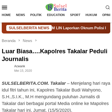
Loncat
Menu
ke
konten
Mobile
HOME
NEWS
POLITIK
EDUCATION
SPORT
HUKUM
OPINI
Ilegal Dibuka, LSM LIN Laporkan Oknum Polisi Diduga Ikut Ter
SULSELBERITA NEWS
Beranda
News
Luar Biasa….Kapolres Takalar Peduli
Journalis
Acwank
Mei 15, 2020
SULSELBERITA.COM. Takalar
– Menjelang hari raya
idul fitri tahun ini, Kapolres Takalar Budi Wahyono,
S.H.,S.I.K., M.H mengundang puluhan Jurnalis di
Takalar dari berbagai portal Media online ke Mapolres
Takalar hari ini, Jumat, (15/5/2020).