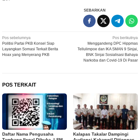
SEBARKAN
Navigasi
Pos sebelumnya
Pos berikutnya
Politisi Partai PKB Konsel Siap
Menggandeng DPC Hippmas
pos
Layangkan Somasi Terkait Berita
Tellulimpoe dan IKA SMAN 9 Sinjai,
Hoax yang Menyerang PKB
BNK Sinjai Sosialisasi Bahaya
Narkoba dan Covid-19 Di Pasar
POS TERKAIT
Daftar Nama Pengusaha
Kalapas Takalar Dampingi
Tambang Ilegal Dibuka, LSM
Audiensi Kakanwil Ditjenpas