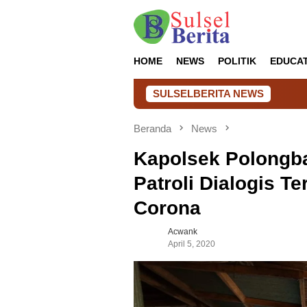
Loncat
ke
konten
HOME
NEWS
POLITIK
EDUCA
SULSELBERITA NEWS
UNIMEN dan 
Beranda
News
Kapolsek Polongb
Patroli Dialogis T
Corona
Acwank
April 5, 2020