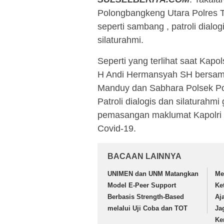
Polongbangkeng Utara Polres Ta
seperti sambang , patroli dia
silaturahmi.
Seperti yang terlihat saat Kap
H Andi Hermansyah SH bersama
Manduy dan Sabhara Polsek Pol
Patroli dialogis dan silatura
pemasangan maklumat Kapolri 
Covid-19.
BACAAN LAINNYA
UNIMEN dan UNM Matangkan
Me
Model E-Peer Support
Ke
Berbasis Strength-Based
Aj
melalui Uji Coba dan TOT
Ja
Ke