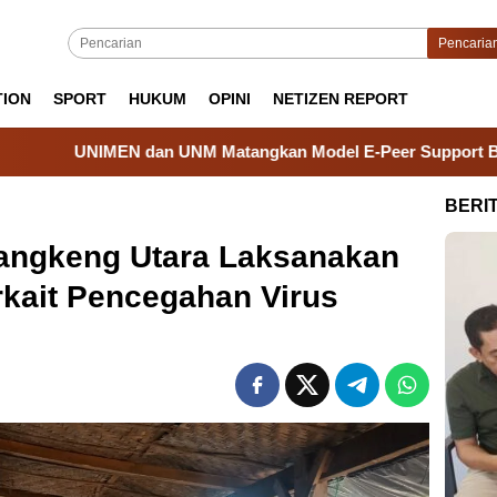
Pencaria
TION
SPORT
HUKUM
OPINI
NETIZEN REPORT
UNM Matangkan Model E-Peer Support Berbasis Strength-Based
BERI
angkeng Utara Laksanakan
erkait Pencegahan Virus