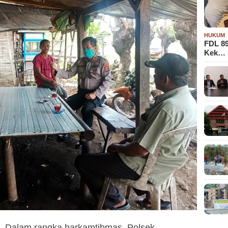
HUKUM
FDL 8
Kek…
r- Dalam rangka harkamtibmas, Polsek