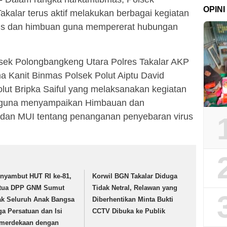
OPINI
kalar terus aktif melakukan berbagai kegiatan
logis dan himbuan guna mempererat hubungan
olsek Polongbangkeng Utara Polres Takalar AKP
 Kanit Binmas Polsek Polut Aiptu David
ut Bripka Saiful yang melaksanakan kegiatan
hmi guna menyampaikan Himbauan dan
dan MUI tentang penanganan penyebaran virus
nyambut HUT RI ke-81,
Korwil BGN Takalar Diduga
tua DPP GNM Sumut
Tidak Netral, Relawan yang
ak Seluruh Anak Bangsa
Diberhentikan Minta Bukti
ga Persatuan dan Isi
CCTV Dibuka ke Publik
merdekaan dengan