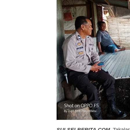
SULSELBERITA.COM
. Takala