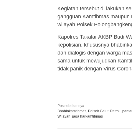
Kegiatan tersebut di lakukan se
gangguan Kamtibmas maupun me
wilayah Polsek Polongbangkeng
Kapolres Takalar AKBP Budi W
kepolisian, khususnya bhabink
dan dialogis dengan warga masy
sama untuk mewujudkan Kamti
tidak panik dengan Virus Coron
Navigasi
Pos sebelumnya
Bhabinkamtibmas, Polsek Galut, Patroli, panta
pos
Wilayah, jaga harkamtibmas