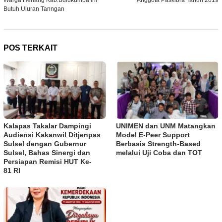
Warga Herlang Kab.Bulukumba ini
Anggota Paskibra Tahun 2019
Butuh Uluran Tanngan
POS TERKAIT
Kalapas Takalar Dampingi
UNIMEN dan UNM Matangkan
Audiensi Kakanwil Ditjenpas
Model E-Peer Support
Sulsel dengan Gubernur
Berbasis Strength-Based
Sulsel, Bahas Sinergi dan
melalui Uji Coba dan TOT
Persiapan Remisi HUT Ke-
81 RI