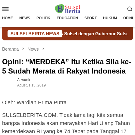
Loncat
Menu
ke
konten
Mobile
HOME
NEWS
POLITIK
EDUCATION
SPORT
HUKUM
OPINI
akanwil Ditjenpas Sulsel dengan Gubernur Sulsel, Bahas Siner
SULSELBERITA NEWS
Beranda
News
Opini: “MERDEKA” itu Ketika Sila ke-
5 Sudah Merata di Rakyat Indonesia
Acwank
Agustus 15, 2019
Oleh: Wardian Prima Putra
SULSELBERITA.COM. Tidak lama lagi kita semua
bangsa Indonesia akan merayakan Hari Ulang Tahun
kemerdekaan RI yang ke-74.Tepat pada Tanggal 17