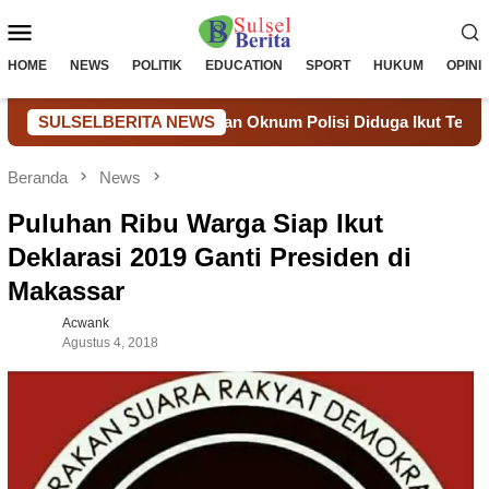
Loncat
Menu
ke
konten
Mobile
HOME
NEWS
POLITIK
EDUCATION
SPORT
HUKUM
OPINI
SM LIN Laporkan Oknum Polisi Diduga Ikut Terlibat ke Propam
SULSELBERITA NEWS
Beranda
News
Puluhan Ribu Warga Siap Ikut
Deklarasi 2019 Ganti Presiden di
Makassar
Acwank
Agustus 4, 2018