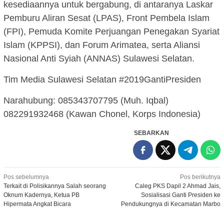
kesediaannya untuk bergabung, di antaranya Laskar
Pemburu Aliran Sesat (LPAS), Front Pembela Islam
(FPI), Pemuda Komite Perjuangan Penegakan Syariat
Islam (KPPSI), dan Forum Arimatea, serta Aliansi
Nasional Anti Syiah (ANNAS) Sulawesi Selatan.
Tim Media Sulawesi Selatan #2019GantiPresiden
Narahubung: 085343707795 (Muh. Iqbal)
082291932468 (Kawan Chonel, Korps Indonesia)
SEBARKAN
Navigasi
Pos sebelumnya
Pos berikutnya
Terkait di Polisikannya Salah seorang
Caleg PKS Dapil 2 Ahmad Jais,
pos
Oknum Kadernya, Ketua PB
Sosialisasi Ganti Presiden ke
Hipermata Angkat Bicara
Pendukungnya di Kecamatan Marbo