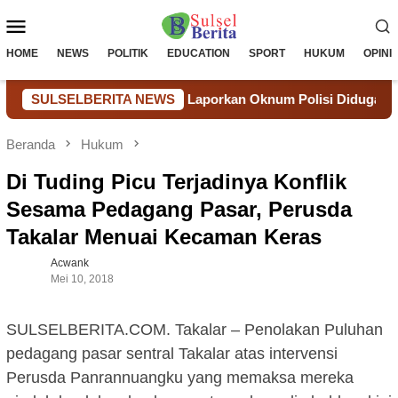
Loncat
Menu
ke
konten
Mobile
HOME
NEWS
POLITIK
EDUCATION
SPORT
HUKUM
OPINI
Dibuka, LSM LIN Laporkan Oknum Polisi Diduga Ikut Terlibat k
SULSELBERITA NEWS
Beranda
Hukum
Di Tuding Picu Terjadinya Konflik
Sesama Pedagang Pasar, Perusda
Takalar Menuai Kecaman Keras
Acwank
Mei 10, 2018
SULSELBERITA.COM. Takalar – Penolakan Puluhan
pedagang pasar sentral Takalar atas intervensi
Perusda Panrannuangku yang memaksa mereka