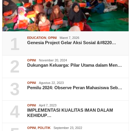
1
EDUCATION
,
OPINI
Maret 7, 2026
Genesia Project Gelar Aksi Sosial &#8220…
2
OPINI
November 20, 2024
Dukungan Keluarga: Pilar Utama dalam Men…
3
OPINI
Agustus 22, 2023
Pemilu 2024: Observe Peran Mahasiswa Seb…
4
OPINI
April 7, 2023
IMPLEMENTASI KUALITAS IMAN DALAM
KEHIDUP…
OPINI
,
POLITIK
September 23, 2022