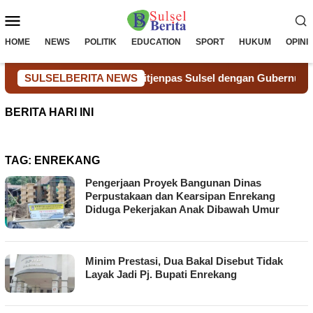
Loncat
Menu
ke
konten
Mobile
HOME
NEWS
POLITIK
EDUCATION
SPORT
HUKUM
OPINI
gi Audiensi Kakanwil Ditjenpas Sulsel dengan Gubernur Sulsel,
SULSELBERITA NEWS
BERITA HARI INI
TAG:
ENREKANG
Pengerjaan Proyek Bangunan Dinas
Perpustakaan dan Kearsipan Enrekang
Diduga Pekerjakan Anak Dibawah Umur
Minim Prestasi, Dua Bakal Disebut Tidak
Layak Jadi Pj. Bupati Enrekang