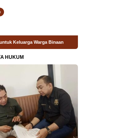
n
n
Donor Darah Semarak HUT RI, Lapas Takalar Hadirkan 
TA HUKUM