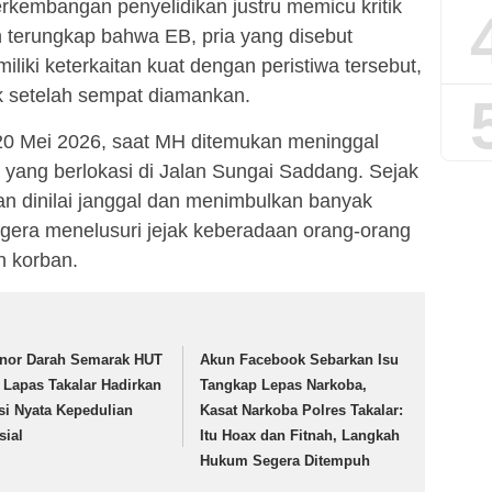
kembangan penyelidikan justru memicu kritik
ah terungkap bahwa EB, pria yang disebut
liki keterkaitan kuat dengan peristiwa tersebut,
ik setelah sempat diamankan.
20 Mei 2026, saat MH ditemukan meninggal
 yang berlokasi di Jalan Sungai Saddang. Sejak
an dinilai janggal dan menimbulkan banyak
egera menelusuri jejak keberadaan orang-orang
n korban.
nor Darah Semarak HUT
Akun Facebook Sebarkan Isu
, Lapas Takalar Hadirkan
Tangkap Lepas Narkoba,
si Nyata Kepedulian
Kasat Narkoba Polres Takalar:
sial
Itu Hoax dan Fitnah, Langkah
Hukum Segera Ditempuh