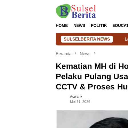
Loncat
ke
konten
HOME
NEWS
POLITIK
EDUCA
SULSELBERITA NEWS
Lapas Takalar Hadirkan Kepedu
Beranda
News
Kematian MH di Ho
Pelaku Pulang Usa
CCTV & Proses Hu
Acwank
Mei 31, 2026