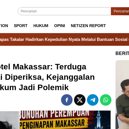
Pencaria
TION
SPORT
HUKUM
OPINI
NETIZEN REPORT
lian Nyata Melalui Bantuan Sosial untuk Keluarga Warga Binaa
BERI
tel Makassar: Terduga
i Diperiksa, Kejanggalan
kum Jadi Polemik