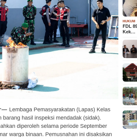
HUKUM
FDL 8
Kek…
r —
Lembaga Pemasyarakatan (Lapas) Kelas
 barang hasil inspeksi mendadak (sidak).
nahkan diperoleh selama periode September
amar warga binaan. Pemusnahan ini disaksikan