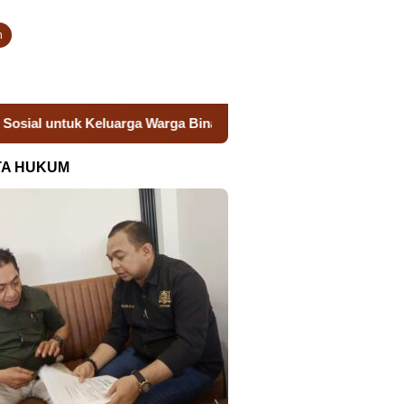
n
ga Warga Binaan
Donor Darah Semarak HUT RI, Lapas Tak
TA HUKUM