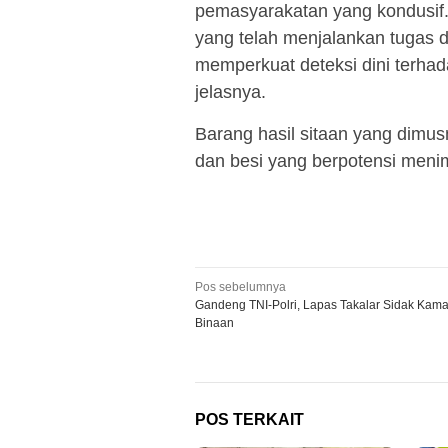
pemasyarakatan yang kondusif.
yang telah menjalankan tugas d
memperkuat deteksi dini terha
jelasnya.
Barang hasil sitaan yang dimu
dan besi yang berpotensi men
Navigasi
Pos sebelumnya
Gandeng TNI-Polri, Lapas Takalar Sidak Kam
pos
Binaan
POS TERKAIT