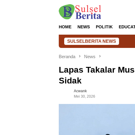
Loncat
ke
konten
HOME
NEWS
POLITIK
EDUCA
SULSELBERITA NEWS
Lapas Takalar 
Beranda
News
Lapas Takalar Mus
Sidak
Acwank
Mei 30, 2026