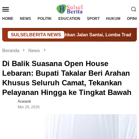
Loncat
Menu
ke
konten
Mobile
HOME
NEWS
POLITIK
EDUCATION
SPORT
HUKUM
OPINI
 Takalar Meriahkan Jalan Santai, Lomba Tradisional dan Aksi So
SULSELBERITA NEWS
Beranda
News
Di Balik Suasana Open House
Lebaran: Bupati Takalar Beri Arahan
Khusus Seluruh Camat, Tekankan
Pelayanan Hingga ke Tingkat Bawah
Acwank
Mei 28, 2026