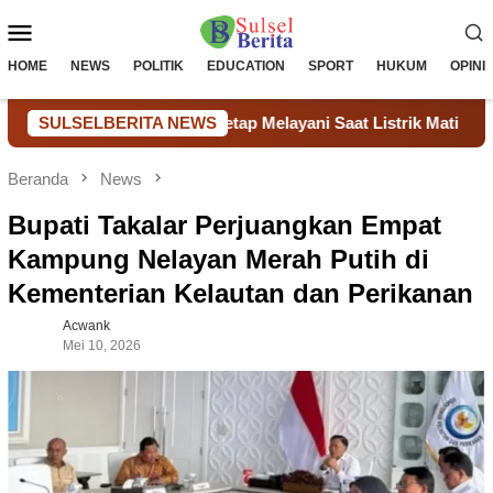
Loncat
Menu
ke
konten
Mobile
HOME
NEWS
POLITIK
EDUCATION
SPORT
HUKUM
OPINI
at Biaya & Tetap Melayani Saat Listrik Mati
SULSELBERITA NEWS
Pengadaan
Beranda
News
Bupati Takalar Perjuangkan Empat
Kampung Nelayan Merah Putih di
Kementerian Kelautan dan Perikanan
Acwank
Mei 10, 2026