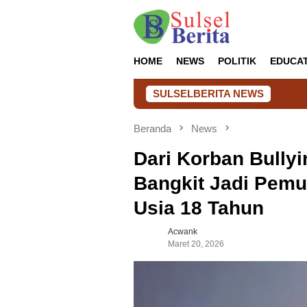
Loncat
ke
konten
HOME
NEWS
POLITIK
EDUCA
SULSELBERITA NEWS
Musya
Beranda
News
Dari Korban Bully
Bangkit Jadi Pemud
Usia 18 Tahun
Acwank
Maret 20, 2026