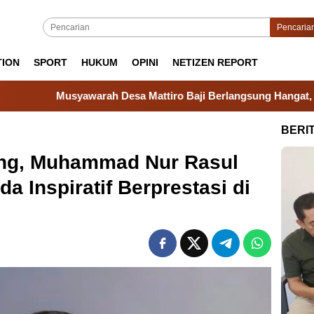
Pencaria
TION
SPORT
HUKUM
OPINI
NETIZEN REPORT
warah Desa Mattiro Baji Berlangsung Hangat, Camat Tanakeke 
BERI
ing, Muhammad Nur Rasul
a Inspiratif Berprestasi di