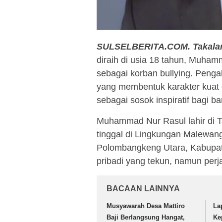
SULSELBERITA.COM.
Takala
diraih di usia 18 tahun, Muham
sebagai korban bullying. Pengala
yang membentuk karakter kuat
sebagai sosok inspiratif bagi b
Muhammad Nur Rasul lahir di Ta
tinggal di Lingkungan Malewa
Polombangkeng Utara, Kabupaten
pribadi yang tekun, namun perja
BACAAN LAINNYA
Musyawarah Desa Mattiro
La
Baji Berlangsung Hangat,
Ke