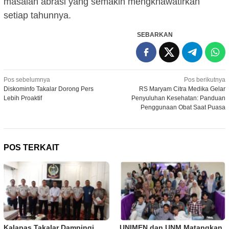
masalah abrasi yang semakin mengkhawatirkan
setiap tahunnya.
SEBARKAN
Navigasi
Pos sebelumnya
Pos berikutnya
Diskominfo Takalar Dorong Pers
RS Maryam Citra Medika Gelar
pos
Lebih Proaktif
Penyuluhan Kesehatan: Panduan
Penggunaan Obat Saat Puasa
POS TERKAIT
Kalapas Takalar Dampingi
UNIMEN dan UNM Matangkan