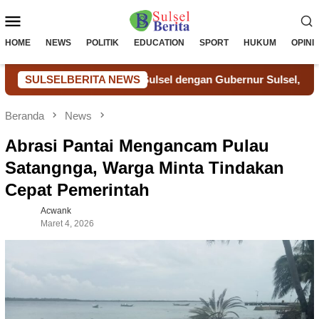
Loncat
Menu
ke
konten
Mobile
HOME
NEWS
POLITIK
EDUCATION
SPORT
HUKUM
OPINI
anwil Ditjenpas Sulsel dengan Gubernur Sulsel, Bahas Sinergi 
SULSELBERITA NEWS
Beranda
News
Abrasi Pantai Mengancam Pulau
Satangnga, Warga Minta Tindakan
Cepat Pemerintah
Acwank
Maret 4, 2026