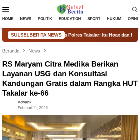
Loncat
Menu
ke
konten
Mobile
HOME
NEWS
POLITIK
EDUCATION
SPORT
HUKUM
OPINI
Kasat Narkoba Polres Takalar: Itu Hoax dan Fitnah, Langkah 
SULSELBERITA NEWS
Beranda
News
RS Maryam Citra Medika Berikan
Layanan USG dan Konsultasi
Kandungan Gratis dalam Rangka HUT
Takalar ke-66
Acwank
Februari 11, 2026