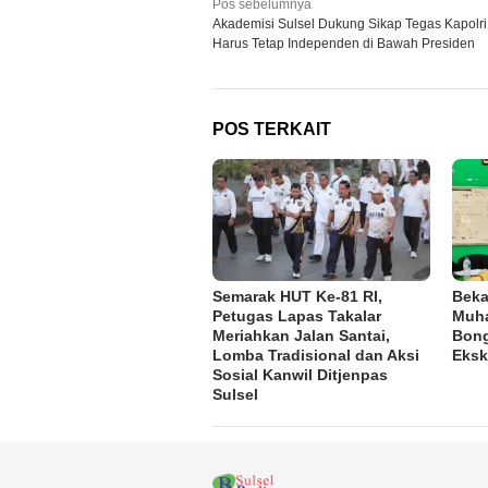
Navigasi
Pos sebelumnya
Akademisi Sulsel Dukung Sikap Tegas Kapolri:
pos
Harus Tetap Independen di Bawah Presiden
POS TERKAIT
Semarak HUT Ke-81 RI,
Beka
Petugas Lapas Takalar
Muh
Meriahkan Jalan Santai,
Bong
Lomba Tradisional dan Aksi
Eksk
Sosial Kanwil Ditjenpas
Sulsel